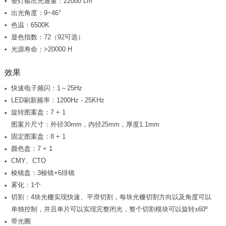
整灯输出光通量：22000 Lm
出光角度：9~46°
色温：6500K
显色指数：72（92可选）
光源寿命：>20000 H
效果
快速电子频闪：1～25Hz
LED刷新频率：1200Hz - 25KHz
旋转图案盘：7 + 1
图案片尺寸：外径30mm，内径25mm，厚度1.1mm
固定图案盘：8 + 1
颜色盘：7 + 1
CMY、CTO
棱镜盘：3棱镜+6排镜
雾化：1个
单独控制，并且单片可以实现完整闭光，整个切割模块可以旋转±60º
带光圈