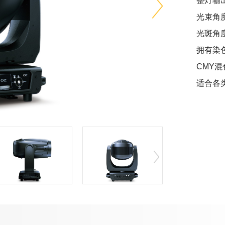
整灯输出
光束角度
光斑角度
拥有染
CMY混
适合各