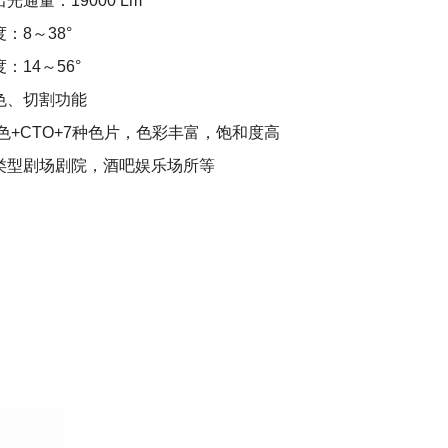
光通量：19000 Lm
：8～38°
：14～56°
色、切割功能
色+CTO+7种色片，色彩丰富，饱和度高
类型剧场剧院，酒吧
娱乐场所
等