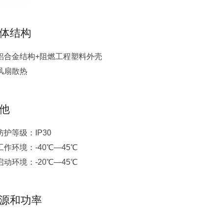
体结构
铝合金结构+阻燃工程塑料外壳
风扇散热
他
防护等级：IP30
工作环境：-40℃—45℃
启动环境：-20℃—45℃
源和功率