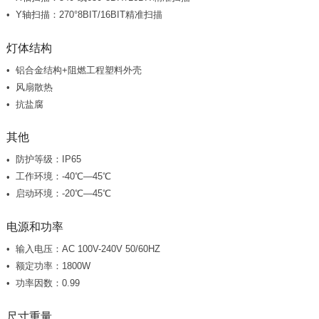
Y轴扫描：270°8BIT/16BIT精准扫描
灯体结构
铝合金结构+阻燃工程塑料外壳
风扇散热
抗盐腐
其他
防护等级：IP65
工作环境：-40℃—45℃
启动环境：-20℃—45℃
电源和功率
输入电压：AC 100V-240V 50/60HZ
额定功率：1800W
功率因数：0.99
尺寸重量