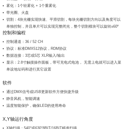
雾化：1个轻雾化 + 1个重雾化
带光圈、火盘
单独控制，并且单片可以实现完整闭光，整个切割模块可以旋转±60º
控制和编程
控制通道：36 / 52 CH
协议：标准DMX512协议，RDM协议
数据连接：3芯或5芯 XLR输入/输出
单设地址码和进行其它设置
软件
通过DMX信号或USB更新软件方便快捷升级
静音风机，智能调速
温度智能保护，确保LED的使用寿命
X,Y轴运行角度
X轴扫描：540°或630°8BIT/16BIT精准扫描