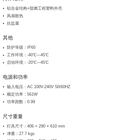
铝合金结构+阻燃工程塑料外壳
风扇散热
抗盐腐
其他
防护等级：IP65
工作环境：-40℃—45℃
启动环境：-20℃—45℃
电源和功率
输入电压：AC 100V-240V 50/60HZ
额定功率：561W
功率因数：0.99
尺寸重量
灯具尺寸：406 × 290 × 610 mm
净重：27.7 kgs