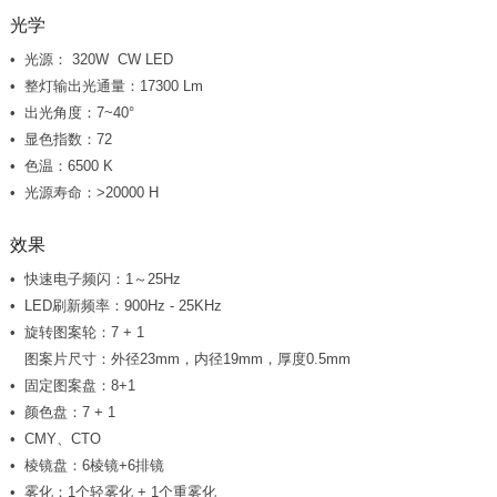
光学
光源： 320W CW LED
整灯输出光通量：17300 Lm
出光角度：7~40°
显色指数：72
色温：6500 K
光源寿命：>20000 H
效果
快速电子频闪：1～25Hz
LED刷新频率：900Hz - 25KHz
旋转图案轮：7 + 1
图案片尺寸：外径23mm，内径19mm，厚度0.5mm
固定图案盘：8+1
颜色盘：7 + 1
CMY、CTO
棱镜盘：6棱镜+6排镜
雾化：1个轻雾化 + 1个重雾化