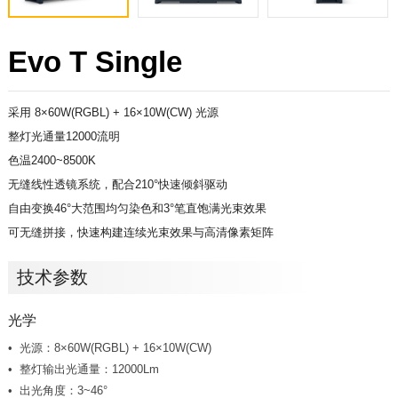
Evo T Single
采用 8×60W(RGBL) + 16×10W(CW) 光源
整灯光通量12000流明
色温2400~8500K
无缝线性透镜系统，配合210°快速倾斜驱动
自由变换46°大范围均匀染色和3°笔直饱满光束效果
可无缝拼接，快速构建连续光束效果与高清像素矩阵
技术参数
光学
光源：8×60W(RGBL) + 16×10W(CW)
整灯输出光通量：12000Lm
出光角度：3~46°