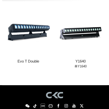
Evo T Double
Y1640
单Y1640