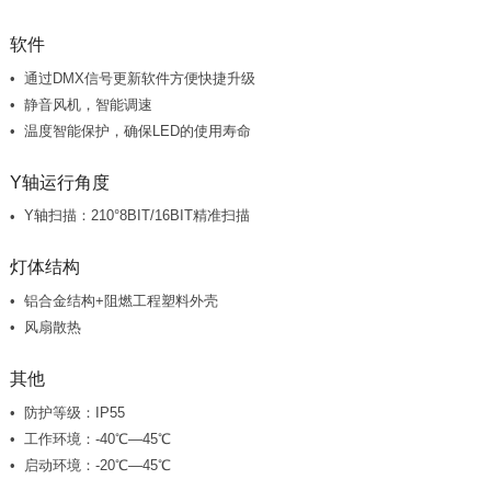
软件
通过DMX信号更新软件方便快捷升级
静音风机，智能调速
温度智能保护，确保LED的使用寿命
Y轴运行角度
Y轴扫描：210°8BIT/16BIT精准扫描
灯体结构
铝合金结构+阻燃工程塑料外壳
风扇散热
其他
防护等级：IP55
工作环境：-40℃—45℃
启动环境：-20℃—45℃