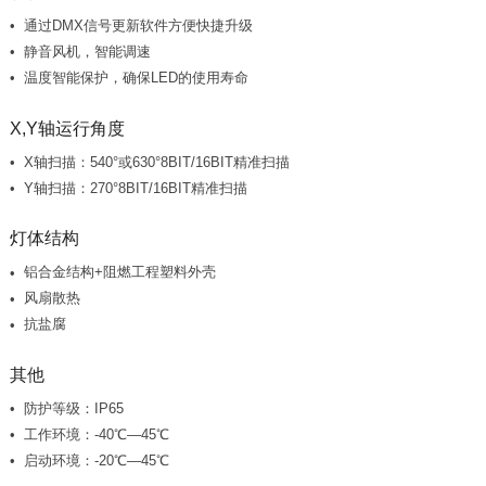
通过DMX信号更新软件方便快捷升级
静音风机，智能调速
温度智能保护，确保LED的使用寿命
X,Y轴运行角度
X轴扫描：540°或630°8BIT/16BIT精准扫描
Y轴扫描：270°8BIT/16BIT精准扫描
灯体结构
铝合金结构+阻燃工程塑料外壳
风扇散热
抗盐腐
其他
防护等级：IP65
工作环境：-40℃—45℃
启动环境：-20℃—45℃