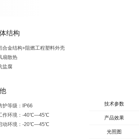
体结构
铝合金结构+阻燃工程塑料外壳
风扇散热
抗盐腐
他
技术参数
防护等级：IP66
工作环境：-40℃—45℃
产品效果
启动环境：-20℃—45℃
光照图