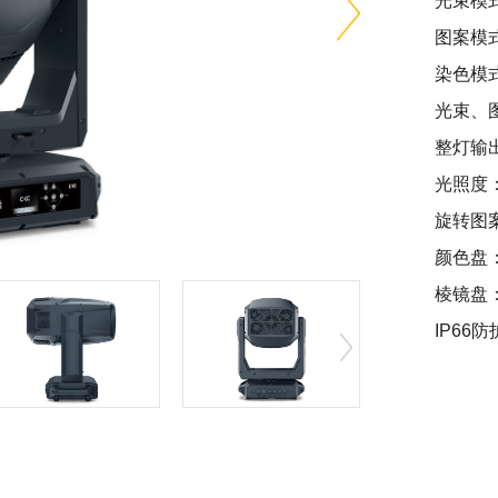
光束模式角
图案模式角
染色模式角
光束、
整灯输出
光照度：7
旋转图案盘
颜色盘：1
棱镜盘：
IP6